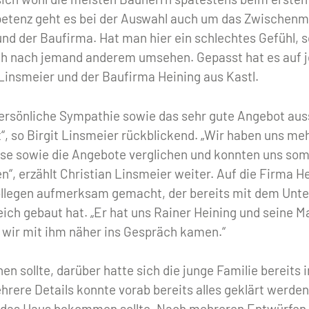
petenz geht es bei der Auswahl auch um das Zwischen
d der Baufirma. Hat man hier ein schlechtes Gefühl, so
ch nach jemand anderem umsehen. Gepasst hat es auf j
 Linsmeier und der Baufirma Heining aus Kastl.
persönliche Sympathie sowie das sehr gute Angebot au
, so Birgit Linsmeier rückblickend. „Wir haben uns me
ise sowie die Angebote verglichen und konnten uns som
n“, erzählt Christian Linsmeier weiter. Auf die Firma H
ollegen aufmerksam gemacht, der bereits mit dem Unt
eich gebaut hat. „Er hat uns Rainer Heining und seine 
wir mit ihm näher ins Gespräch kamen.“
n sollte, darüber hatte sich die junge Familie bereits
rere Details konnte vorab bereits alles geklärt werden
 das Haus bekommen sollte. Nach mehreren Entwürfen