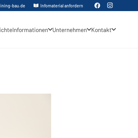
ining-bau.de
Infomaterial anfordern
ichte
Informationen
Unternehmen
Kontakt