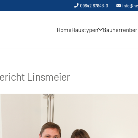
09642 67843-0
info@he
Home
Haustypen
Bauherrenber
ericht Linsmeier