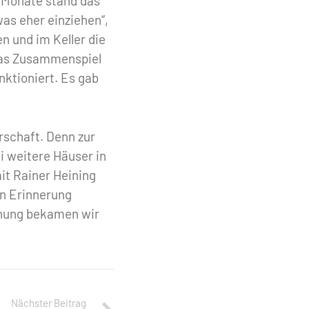
r Monate stand das
as eher einziehen“,
n und im Keller die
 „Das Zusammenspiel
nktioniert. Es gab
rschaft. Denn zur
ei weitere Häuser in
it Rainer Heining
in Erinnerung
hnung bekamen wir
Nächster Beitrag