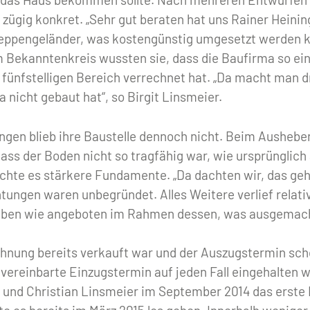
v zügig konkret. „Sehr gut beraten hat uns Rainer Heini
eppengeländer, was kostengünstig umgesetzt werden k
m Bekanntenkreis wussten sie, dass die Baufirma so ei
fünfstelligen Bereich verrechnet hat. „Da macht man d
 nicht gebaut hat“, so Birgit Linsmeier.
ngen blieb ihre Baustelle dennoch nicht. Beim Ausheb
, dass der Boden nicht so tragfähig war, wie ursprüngl
chte es stärkere Fundamente. „Da dachten wir, das geht
ungen waren unbegründet. Alles Weitere verlief relativ
ieben wie angeboten im Rahmen dessen, was ausgemach
nung bereits verkauft war und der Auszugstermin scho
 vereinbarte Einzugstermin auf jeden Fall eingehalten 
 und Christian Linsmeier im September 2014 das erste 