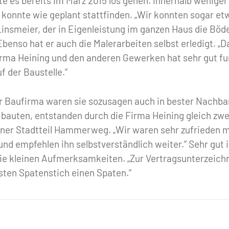
te es bereits im März 2015 los gehen. Innerhalb wenige
konnte wie geplant stattfinden. „Wir konnten sogar etw
Linsmeier, der in Eigenleistung im ganzen Haus die Böde
 Ebenso hat er auch die Malerarbeiten selbst erledigt.
irma Heining und den anderen Gewerken hat sehr gut fu
f der Baustelle.“
er Baufirma waren sie sozusagen auch in bester Nachba
ie bauten, entstanden durch die Firma Heining gleich zw
ner Stadtteil Hammerweg. „Wir waren sehr zufrieden m
nd empfehlen ihn selbstverständlich weiter.“ Sehr gut 
die kleinen Aufmerksamkeiten. „Zur Vertragsunterzeic
sten Spatenstich einen Spaten.“