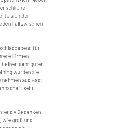
menschliche
llte sich der
eden Fall zwischen
sschlaggebend für
hrere Firmen
it einen sehr guten
eining wurden sie
ernehmen aus Kastl
Mannschaft sehr
 intensiv Gedanken
, wie groß und
 wurden die