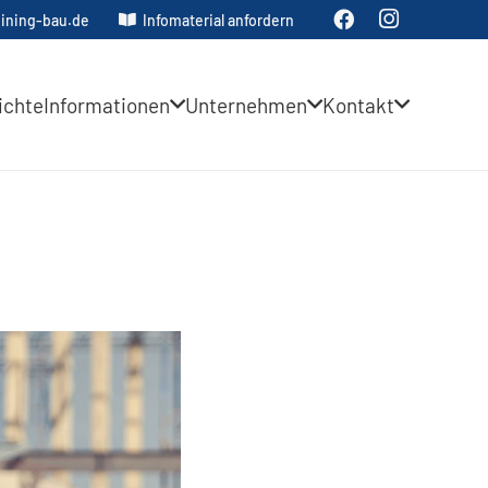
ining-bau.de
Infomaterial anfordern
ichte
Informationen
Unternehmen
Kontakt