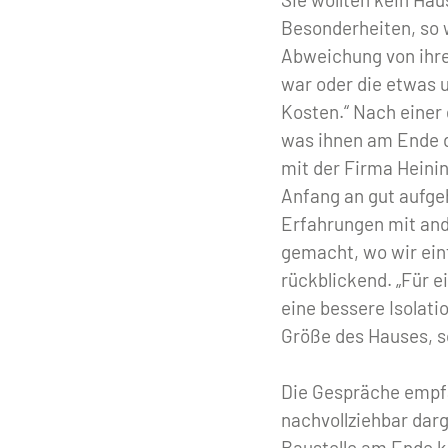
Besonderheiten, so w
Abweichung von ihre
war oder die etwas u
Kosten.“ Nach einer
was ihnen am Ende d
mit der Firma Heini
Anfang an gut aufge
Erfahrungen mit and
gemacht, wo wir ein
rückblickend. „Für 
eine bessere Isolati
Größe des Hauses, so
Die Gespräche empfa
nachvollziehbar dar
Baustelle am Ende ko