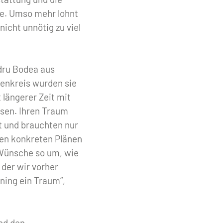
age. Umso mehr lohnt
icht unnötig zu viel
dru Bodea aus
enkreis wurden sie
 längerer Zeit mit
sen. Ihren Traum
t und brauchten nur
esen konkreten Plänen
 Wünsche so um, wie
 der wir vorher
ning ein Traum“,
nd den