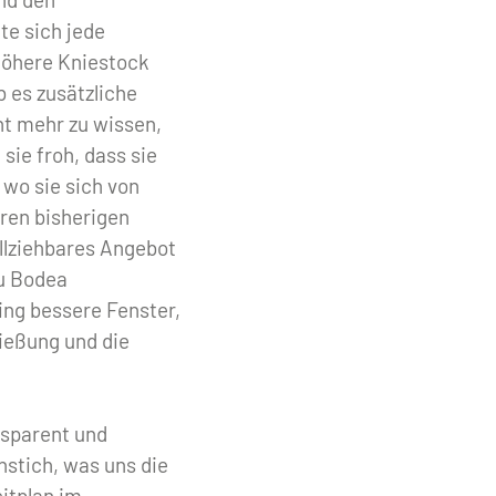
te sich jede
höhere Kniestock
 es zusätzliche
ht mehr zu wissen,
ie froh, dass sie
wo sie sich von
ren bisherigen
llziehbares Angebot
ru Bodea
ing bessere Fenster,
ließung und die
nsparent und
nstich, was uns die
itplan im