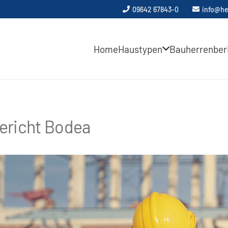
09642 67843-0
info@he
Home
Haustypen
Bauherrenber
ericht Bodea