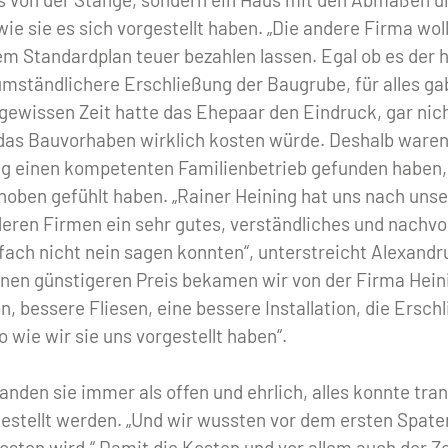
ie sie es sich vorgestellt haben. „Die andere Firma woll
m Standardplan teuer bezahlen lassen. Egal ob es der 
mständlichere Erschließung der Baugrube, für alles gab
 gewissen Zeit hatte das Ehepaar den Eindruck, gar nic
as Bauvorhaben wirklich kosten würde. Deshalb waren s
ng einen kompetenten Familienbetrieb gefunden haben, 
hoben gefühlt haben. „Rainer Heining hat uns nach unse
eren Firmen ein sehr gutes, verständliches und nachvo
fach nicht nein sagen konnten“, unterstreicht Alexand
einen günstigeren Preis bekamen wir von der Firma Hein
on, bessere Fliesen, eine bessere Installation, die Ersch
 wie wir sie uns vorgestellt haben“.
nden sie immer als offen und ehrlich, alles konnte tra
gestellt werden. „Und wir wussten vor dem ersten Spate
sten wird.“ Damit die Kosten und vor allem auch der Ze