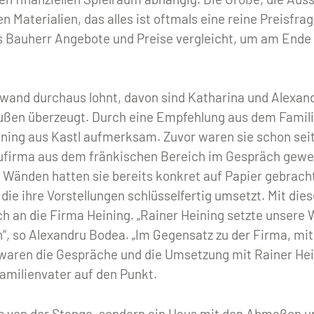
en Materialien, das alles ist oftmals eine reine Preisfr
s Bauherr Angebote und Preise vergleicht, um am Ende n
fwand durchaus lohnt, davon sind Katharina und Alexan
ußen überzeugt. Durch eine Empfehlung aus dem Famili
ning aus Kastl aufmerksam. Zuvor waren sie schon seit
ufirma aus dem fränkischen Bereich im Gespräch gewe
r Wänden hatten sie bereits konkret auf Papier gebrach
die ihre Vorstellungen schlüsselfertig umsetzt. Mit di
ch an die Firma Heining. „Rainer Heining setzte unsere
n“, so Alexandru Bodea. „Im Gegensatz zu der Firma, mit
waren die Gespräche und die Umsetzung mit Rainer Hei
Familienvater auf den Punkt.
us von der Stange, sondern ein Haus mit den Abmaßen u