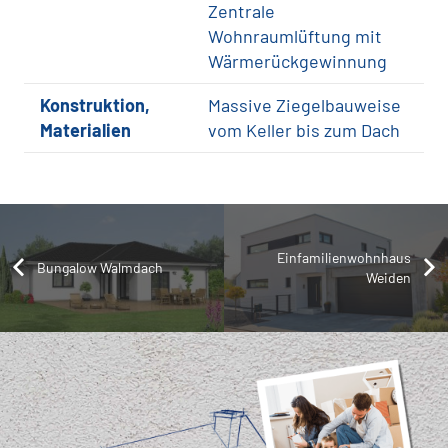
Zentrale
Wohnraumlüftung mit
Wärmerückgewinnung
Konstruktion,
Massive Ziegelbauweise
Materialien
vom Keller bis zum Dach
Einfamilienwohnhaus
Bungalow Walmdach
Weiden